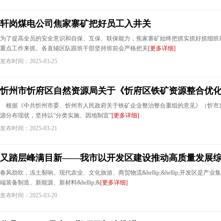
轩岗煤电公司焦家寨矿把好员工入井关
为了提高全员的安全意识和自保、互保、联保能力，焦家寨矿始终把抓实抓好抓细班
重点工作来抓。各直辅区队跟班干部坚持班前会严格把关
[更多详细]
发布时间：2025-03-25
忻州市忻府区自然资源局关于《忻府区铁矿资源整合优
根据《中共忻州市委、忻州市人民政府关于铁矿企业整治整合重组的意见》（忻市发[2
源分布现状，坚持以“分类实施、因地制宜”
[更多详细]
发布时间：2025-03-21
又踏层峰满目新——我市以开发区建设推动高质量发展
春风劲吹，冻土裂响。现代农业、文化旅游、商贸物流&hellip;&hellip;开发区是
端装备制造、新能源、新材料&hellip;&
[更多详细]
发布时间：2025-03-20