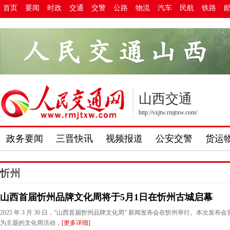
首页
要闻
时政
交通
交警
公路
物流
汽车
民航
铁路
山西交通
http://sxjtw.rmjtxw.com/
政务要闻
三晋快讯
视频报道
公安交警
货运
忻州
山西首届忻州品牌文化周将于5月1日在忻州古城启幕
2025 年 3 月 30 日，“山西首届忻州品牌文化周” 新闻发布会在忻州举行。本次发
为主题的文化周活动，
[更多详细]