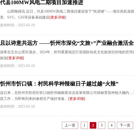
代县100MW风电二期项目加速推进
山西晚报讯 近日，代县100MW风电二期项目建设按下“快进键”——项目风机道路
变、SVG、GIS等设备基础建设
[更多详细]
发布时间：2025-03-19
且以诗意共远方 ——忻州市深化“文旅+”产业融合激活
游客在五台山景区漫步。2024年，忻州紧紧锚定打造国际知名文化旅游目的地的宏
旅游
[更多详细]
发布时间：2025-03-18
忻州市忻口镇：村民科学种辣椒日子越过越“火辣”
连日来，在忻州市忻府区忻口镇忻州碗碗香农业发展有限公司辣椒育苗种植大棚内，
苗工作，为即将到来的春耕生产做好准备。
[更多详细]
发布时间：2025-03-18
上一页
1
2
3
4
下一页